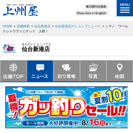
HOME
>
店舗検索
>
仙台新港店
>
仙台新港店のショップニュース
>
シマノ ワール
ドシャウラリミテッド 入荷！
せんだいしんこうてん
仙台新港店