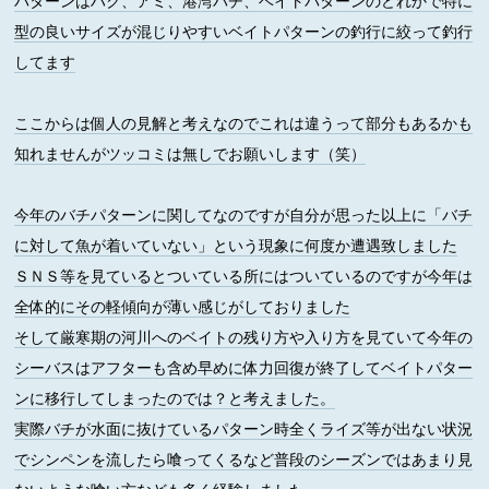
パターンはハク、アミ、港湾バチ、ベイトパターンのどれかで特に
型の良いサイズが混じりやすいベイトパターンの釣行に絞って釣行
してます
ここからは個人の見解と考えなのでこれは違うって部分もあるかも
知れませんがツッコミは無しでお願いします（笑）
今年のバチパターンに関してなのですが自分が思った以上に「バチ
に対して魚が着いていない」という現象に何度か遭遇致しました
ＳＮＳ等を見ているとついている所にはついているのですが今年は
全体的にその軽傾向が薄い感じがしておりました
そして厳寒期の河川へのベイトの残り方や入り方を見ていて今年の
シーバスはアフターも含め早めに体力回復が終了してベイトパター
ンに移行してしまったのでは？と考えました。
実際バチが水面に抜けているパターン時全くライズ等が出ない状況
でシンペンを流したら喰ってくるなど普段のシーズンではあまり見