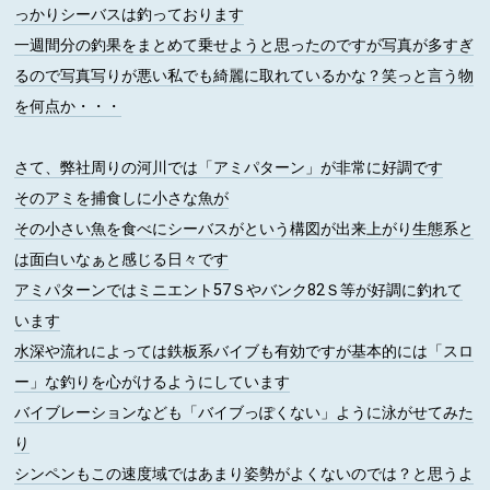
っかりシーバスは釣っております
一週間分の釣果をまとめて乗せようと思ったのですが写真が多すぎ
るので写真写りが悪い私でも綺麗に取れているかな？笑っと言う物
を何点か・・・
さて、弊社周りの河川では「アミパターン」が非常に好調です
そのアミを捕食しに小さな魚が
その小さい魚を食べにシーバスがという構図が出来上がり生態系と
は面白いなぁと感じる日々です
アミパターンではミニエント57Ｓやバンク82Ｓ等が好調に釣れて
います
水深や流れによっては鉄板系バイブも有効ですが基本的には「スロ
ー」な釣りを心がけるようにしています
バイブレーションなども「バイブっぽくない」ように泳がせてみた
り
シンペンもこの速度域ではあまり姿勢がよくないのでは？と思うよ