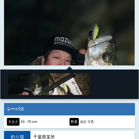
シーバス
大きさ
65 - 70 cm
数量
合計 3 匹
釣り場
千葉県某所