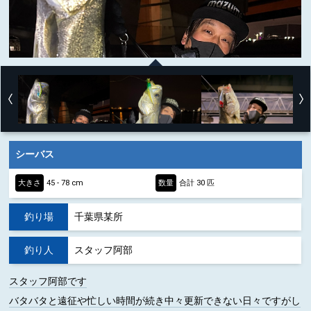
シーバス
大きさ
45 - 78 cm
数量
合計 30 匹
釣り場
千葉県某所
釣り人
スタッフ阿部
スタッフ阿部です
バタバタと遠征や忙しい時間が続き中々更新できない日々ですがし