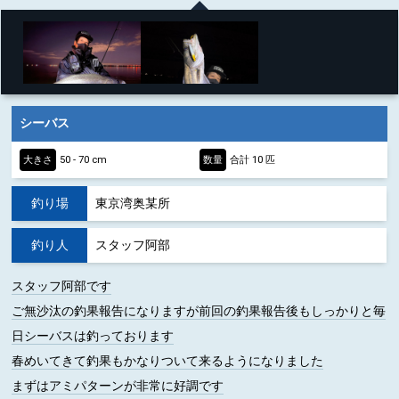
シーバス
大きさ
50 - 70 cm
数量
合計 10 匹
釣り場
東京湾奥某所
釣り人
スタッフ阿部
スタッフ阿部です
ご無沙汰の釣果報告になりますが前回の釣果報告後もしっかりと毎
日シーバスは釣っております
春めいてきて釣果もかなりついて来るようになりました
まずはアミパターンが非常に好調です