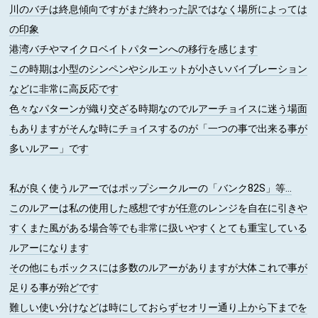
川のバチは終息傾向ですがまだ終わった訳ではなく場所によっては
の印象
港湾バチやマイクロベイトパターンへの移行を感じます
この時期は小型のシンペンやシルエットが小さいバイブレーション
などに非常に高反応です
色々なパターンが織り交ざる時期なのでルアーチョイスに迷う場面
もありますがそんな時にチョイスするのが「一つの事で出来る事が
多いルアー」です
私が良く使うルアーではポップシークルーの「バンク82S」等...
このルアーは私の使用した感想ですが任意のレンジを自在に引きや
すくまた風がある場合等でも非常に扱いやすくとても重宝している
ルアーになります
その他にもボックスには多数のルアーがありますが大体これで事が
足りる事が殆どです
難しい使い分けなどは時にしておらずセオリー通り上から下までを