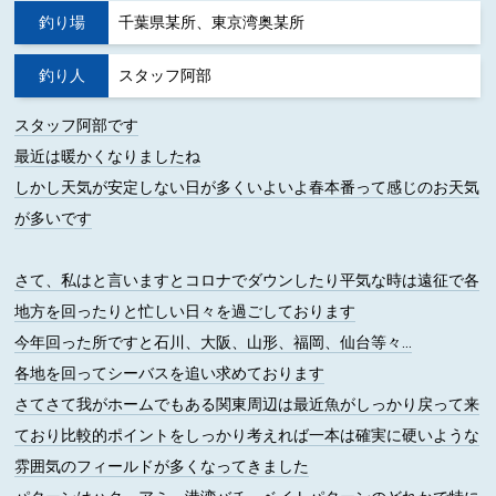
釣り場
千葉県某所、東京湾奥某所
釣り人
スタッフ阿部
スタッフ阿部です
最近は暖かくなりましたね
しかし天気が安定しない日が多くいよいよ春本番って感じのお天気
が多いです
さて、私はと言いますとコロナでダウンしたり平気な時は遠征で各
地方を回ったりと忙しい日々を過ごしております
今年回った所ですと石川、大阪、山形、福岡、仙台等々...
各地を回ってシーバスを追い求めております
さてさて我がホームでもある関東周辺は最近魚がしっかり戻って来
ており比較的ポイントをしっかり考えれば一本は確実に硬いような
雰囲気のフィールドが多くなってきました