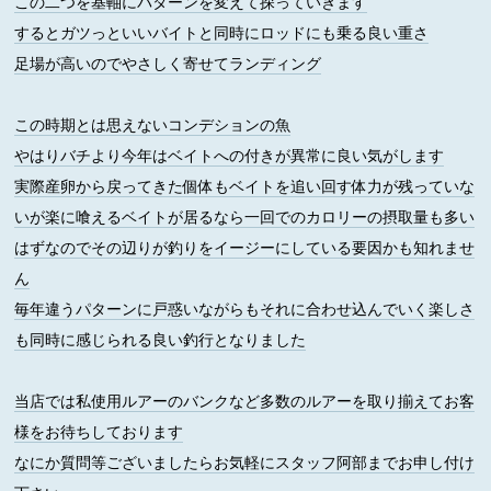
この二つを基軸にパターンを変えて探っていきます
するとガツっといいバイトと同時にロッドにも乗る良い重さ
足場が高いのでやさしく寄せてランディング
この時期とは思えないコンデションの魚
やはりバチより今年はベイトへの付きが異常に良い気がします
実際産卵から戻ってきた個体もベイトを追い回す体力が残っていな
いが楽に喰えるベイトが居るなら一回でのカロリーの摂取量も多い
はずなのでその辺りが釣りをイージーにしている要因かも知れませ
ん
毎年違うパターンに戸惑いながらもそれに合わせ込んでいく楽しさ
も同時に感じられる良い釣行となりました
当店では私使用ルアーのバンクなど多数のルアーを取り揃えてお客
様をお待ちしております
なにか質問等ございましたらお気軽にスタッフ阿部までお申し付け