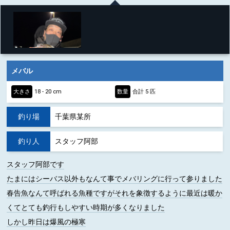
メバル
大きさ
18 - 20 cm
数量
合計 5 匹
釣り場
千葉県某所
釣り人
スタッフ阿部
スタッフ阿部です
たまにはシーバス以外もなんて事でメバリングに行って参りました
春告魚なんて呼ばれる魚種ですがそれを象徴するように最近は暖か
くてとても釣行もしやすい時期が多くなりました
しかし昨日は爆風の極寒