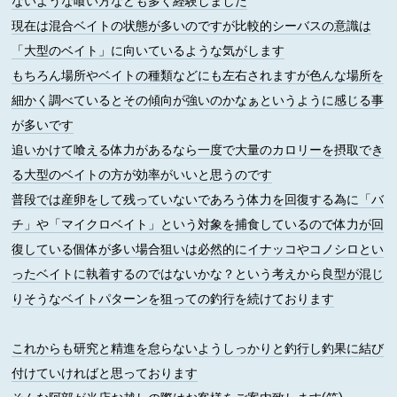
ないような喰い方なども多く経験しました
現在は混合ベイトの状態が多いのですが比較的シーバスの意識は
「大型のベイト」に向いているような気がします
もちろん場所やベイトの種類などにも左右されますが色んな場所を
細かく調べているとその傾向が強いのかなぁというように感じる事
が多いです
追いかけて喰える体力があるなら一度で大量のカロリーを摂取でき
る大型のベイトの方が効率がいいと思うのです
普段では産卵をして残っていないであろう体力を回復する為に「バ
チ」や「マイクロベイト」という対象を捕食しているので体力が回
復している個体が多い場合狙いは必然的にイナッコやコノシロとい
ったベイトに執着するのではないかな？という考えから良型が混じ
りそうなベイトパターンを狙っての釣行を続けております
これからも研究と精進を怠らないようしっかりと釣行し釣果に結び
付けていければと思っております