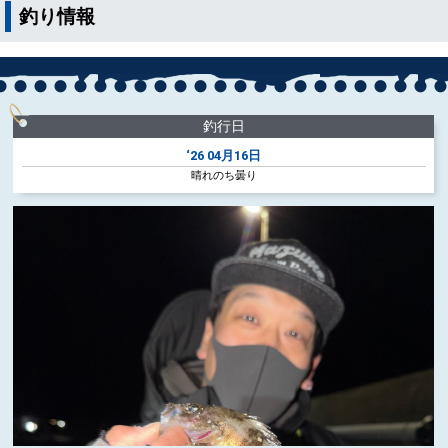
釣り情報
釣行日
‘26
04月16日
晴れのち曇り