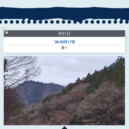
釣行日
‘26
03月17日
曇り