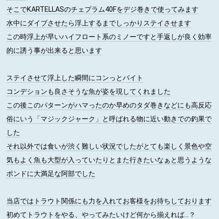
そこでKARTELLASのチェプラム40Fをデジ巻きで使ってみます
水中にダイブさせたら浮上するまでしっかりステイさせます
この時浮上が早いハイフロート系のミノーですと手返しが良く効率
的に誘う事が出来ると思います
ステイさせて浮上した瞬間にコンっとバイト
コンデションも良さそうな魚が姿を現してくれました
この後このパターンがハマったのか早めのタダ巻きなどにも高反応
俗にいう「マジックジャーク」と呼ばれる物に近い動きでの釣果で
した
それ以外では食いが渋く難しい状況でしたがとても楽しく景色や空
気もよく魚も大型が入っていたりとまた行きたいなぁと思うような
ポンドに大満足な阿部でした
当店ではトラウト関係にも力を入れてお客様をお待ちしております
初めてトラウトをやる、やってみたいけど何から揃えれば...？