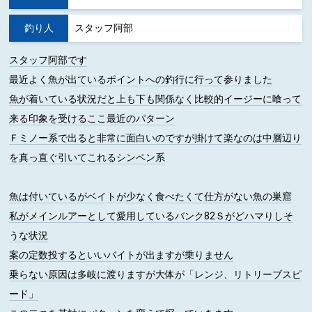
釣り人
スタッフ阿部
スタッフ阿部です
最近よく魚が出ているポイントへの釣行に行って参りました
魚が着いている状況だと上も下も関係なく比較的イージーに喰って
来る印象を受けるここ最近のパターン
Ｆミノー系で出ると非常に面白いのですが掛けて楽なのは中層辺り
を真っ直ぐ引いてこれるシンペン系
魚は付いているがベイトが少なく食べたくて仕方がない魚の巣窟
私がメインルアーとして愛用しているバンク82Ｓがどハマりしそ
うな状況
案の定数投するといいバイトが出ますが乗りません
乗らない原因は多岐に渡りますが大体が「レンジ、リトリーブスピ
ード」