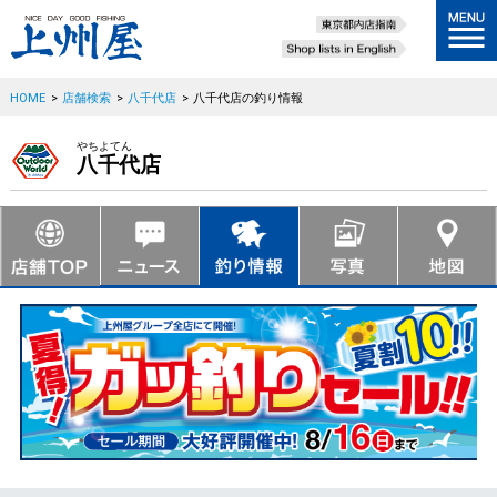
HOME
>
店舗検索
>
八千代店
>
八千代店の釣り情報
やちよてん
八千代店