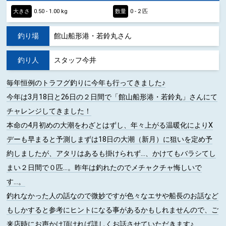
大きさ
0.50 - 1.00 kg
数量
0 - 2 匹
釣り場
館山船形港・若鈴丸さん
釣り人
スタッフ今井
毎年恒例のトラフグ釣りに今年も行ってきました♪
今年は3月18日と26日の２日間で「館山船形港・若鈴丸」さんにて
チャレンジしてきました！
本命の4月初めの大潮をわざとはずし、年々上がる温暖化によりX
デーも早まると予測しまずは18日の大潮（新月）に狙いを定め予
約しましたが、アタリはあるも掛けられず…、かけてもバラシてし
まい２日間で０匹…。昨年は釣れたのでメチャクチャ悔しいで
す…。
釣れなかった人の話なので微妙ですが色々なエサや船長のお話など
もしかすると参考にヒントになる事があるかもしれませんので、ご
来店時にお声かけ頂ければ詳しくお話させていただきます♪