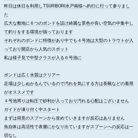
昨日は休日を利用しTSURIBORI水戸南様へ釣行に行って参りまし
た
広大な敷地に６つのポンドを設け綺麗な景色や良い空気の中集中し
て釣りをする環境が揃っております
それぞれのポンドに特徴があり中でも４号池は大型のトラウトが入
っており開店から人気のスポット
私は様子見で中型クラスが入る６号池に
ポンドは広く水質はクリアー
足場は少しぬかるんでいるので汚れを気にする方は長靴などの着用
がオススメです
４号池周りは転圧で砂利が入っており汚れる心配はございません
ガイドが凍り付く中スタート
まずは得意のスプーンから攻めていきますが反応はありません
魚自体は高活性で表層にかなり出ていますがスプーンへの反応は一
切なし