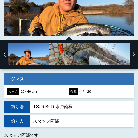
ニジマス
大きさ
20 - 40 cm
数量
合計 20 匹
釣り場
TSURIBORI水戸南様
釣り人
スタッフ阿部
スタッフ阿部です