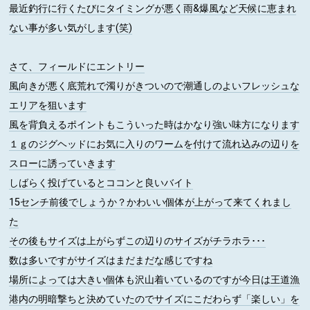
最近釣行に行くたびにタイミングが悪く雨&爆風など天候に恵まれ
ない事が多い気がします(笑)
さて、フィールドにエントリー
風向きが悪く底荒れで濁りがきついので潮通しのよいフレッシュな
エリアを狙います
風を背負えるポイントもこういった時はかなり強い味方になります
１ｇのジグヘッドにお気に入りのワームを付けて流れ込みの辺りを
スローに誘っていきます
しばらく投げているとココンと良いバイト
15センチ前後でしょうか？かわいい個体が上がって来てくれまし
た
その後もサイズは上がらずこの辺りのサイズがチラホラ･･･
数は多いですがサイズはまだまだな感じですね
場所によっては大きい個体も沢山着いているのですが今日は王道漁
港内の明暗撃ちと決めていたのでサイズにこだわらず「楽しい」を