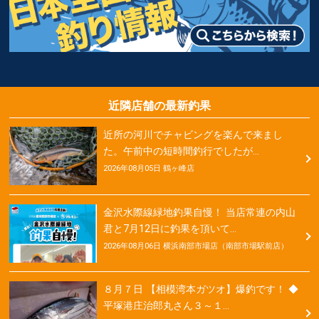
近隣店舗の最新釣果
近所の河川でチャビングを楽んで来まし
た。午前中の短時間釣行でしたが…
2026年08月05日 鶴ヶ峰店
金沢水際線緑地釣果自慢！ 当店常連の内山
君と7月12日に釣果を頂いて…
2026年08月06日 横浜南部市場店（南部市場駅前店）
８月７日 【相模湾本ガツオ】爆釣です！ ◆
平塚港庄治郎丸さん３～１…