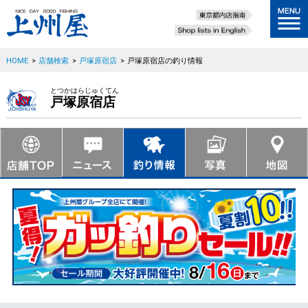
HOME
>
店舗検索
>
戸塚原宿店
>
戸塚原宿店の釣り情報
とつかはらじゅくてん
戸塚原宿店