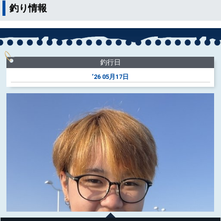
釣り情報
釣行日
‘26
05月17日