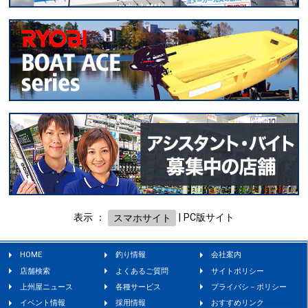
表示 ：
スマホサイト
|
PC版サイト
HOME
釣り情報
会社案内
店舗検索
よくあるご質問
サイトポリシー
上州屋ニュース
各種サービス
プライバシ－ポリシー
イベント情報
採用情報
おすすめリンク