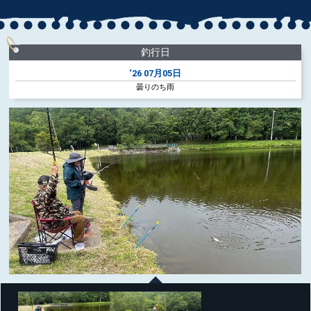
釣行日
‘26
07月05日
曇りのち雨