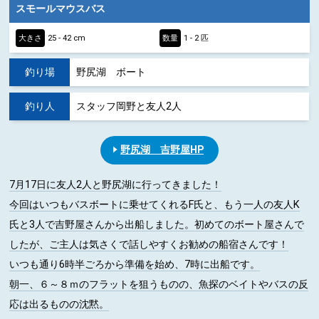
スモールマウスバス
大きさ
25 - 42 cm
数量
1 - 2 匹
釣り場
野尻湖 ボート
釣り人
スタッフ岡野と友人2人
野尻湖 吉野屋HP
7月17日に友人2人と野尻湖に行ってきました！
今回はいつもバスボートに乗せてくれるF氏と、もう一人の友人K
氏と3人で吉野屋さんから出船しました。初めてのボート屋さんで
したが、ご主人は気さくで話しやすくお勧めの船宿さんです！
いつも通り6時半ごろから準備を始め、7時に出船です。
朝一、６～８ｍのフラットを狙うものの、魚探のベイトやバスの反
応は出るものの沈黙。