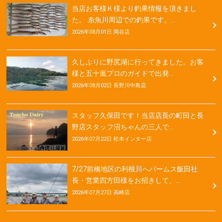
当店お客様Ｋ様より釣果情報を頂きまし
た。 糸魚川周辺での釣果です。…
2026年08月01日 岡谷店
久しぶりに野尻湖に行ってきました。お客
様と五十嵐プロのガイドで出発…
2026年08月02日 長野川中島店
スタッフ久保田です！当店店長の町田と長
野店スタッフ沼ちゃんの三人で…
2026年07月22日 松本インター店
7/27前橋地区の利根川へパームス飯田社
長・営業四方田様をお招きして、…
2026年07月27日 高崎店