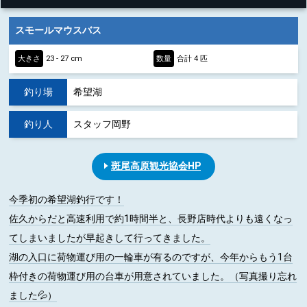
スモールマウスバス
大きさ
23 - 27 cm
数量
合計 4 匹
釣り場
希望湖
釣り人
スタッフ岡野
斑尾高原観光協会HP
今季初の希望湖釣行です！
佐久からだと高速利用で約1時間半と、長野店時代よりも遠くなっ
てしまいましたが早起きして行ってきました。
湖の入口に荷物運び用の一輪車が有るのですが、今年からもう1台
枠付きの荷物運び用の台車が用意されていました。（写真撮り忘れ
ました💦）