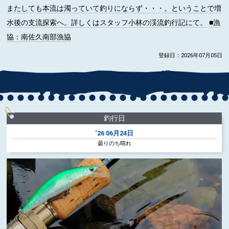
またしても本流は濁っていて釣りにならず・・・。ということで増
水後の支流探索へ。詳しくはスタッフ小林の渓流釣行記にて。
■漁
協
：南佐久南部漁協
登録日：2026年07月05日
釣行日
‘26
06月24日
曇りのち晴れ