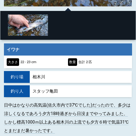
イワナ
大きさ
22 - 23 cm
数量
合計 2 匹
釣り場
相木川
釣り人
スタッフ亀田
日中はかなりの高気温(佐久市内で37℃でした)だったので、多少は
涼しくなるであろう夕方18時過ぎから日没までやってみました、
しかし標高1000ｍ以上ある相木川の上流でも夕方６時で気温31℃
とまだまだ暑かったです。