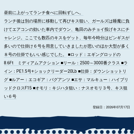
昼前に上がってランチ食べに回転ずしへ。
ランチ後は別の場所に移動して再びキス狙い、ガールズは睡魔に負
けてエアコンの効いた車内でダウン、亀田のみチョイ投げキスにチ
ャレンジ。ここでも数匹のキスをゲット、毎年今時分はピンギスが
多いので仕掛け６号を用意していきましたが思いのほか大型が多く
８号の仕掛でもいい感じでした。
■ロッド
：エギングロッドの
8.6Ft ミディアムアクション
■リール
：2500～3000番クラス
■ラ
イン
：PE1.5号+ショックリーダー20Lb
■仕掛
：ダウンショットリ
グ
■ルアー
：エコギア：バグアンツ
■エサ
：マルキュー：ハイブリ
ッドクロスF15
■オモリ
：キジハタ狙い：ナスオモリ３号、キス狙
い６号
登録日：2026年07月17日