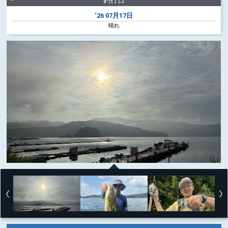
釣行日
‘26
07月17日
晴れ