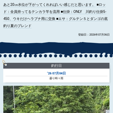
あと20㎝水位が下がってくれればいい感じだと思います。
■ロッ
ド
：全員持ってるテンカラ竿を流用
■仕掛
：ONLY 川釣り仕掛5-
450、ウキだけヘラブナ用に交換
■エサ
：グルテン５とダンゴの底
釣り夏のブレンド
登録日：2026年07月06日
釣行日
‘26
07月04日
曇り時々雨