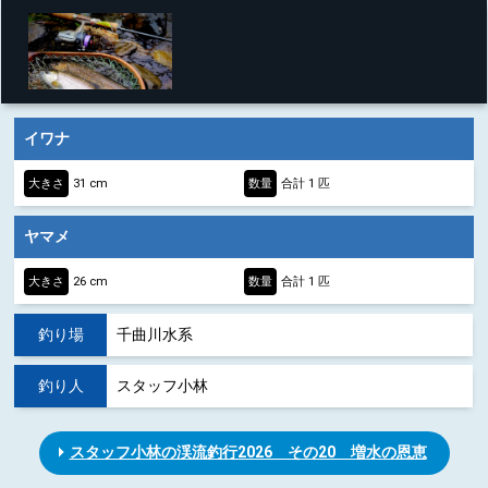
イワナ
大きさ
31 cm
数量
合計 1 匹
ヤマメ
大きさ
26 cm
数量
合計 1 匹
釣り場
千曲川水系
釣り人
スタッフ小林
スタッフ小林の渓流釣行2026 その20 増水の恩恵