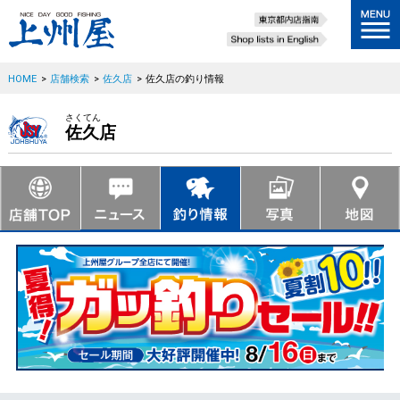
HOME
>
店舗検索
>
佐久店
>
佐久店の釣り情報
さくてん
佐久店