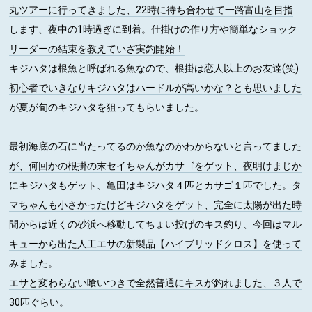
丸ツアーに行ってきました、22時に待ち合わせて一路富山を目指
します、夜中の1時過ぎに到着。仕掛けの作り方や簡単なショック
リーダーの結束を教えていざ実釣開始！
キジハタは根魚と呼ばれる魚なので、根掛は恋人以上のお友達(笑)
初心者でいきなりキジハタはハードルが高いかな？とも思いました
が夏が旬のキジハタを狙ってもらいました。
最初海底の石に当たってるのか魚なのかわからないと言ってました
が、何回かの根掛の末セイちゃんがカサゴをゲット、夜明けまじか
にキジハタもゲット、亀田はキジハタ４匹とカサゴ１匹でした。タ
マちゃんも小さかったけどキジハタをゲット、完全に太陽が出た時
間からは近くの砂浜へ移動してちょい投げのキス釣り、今回はマル
キューから出た人工エサの新製品【ハイブリッドクロス】を使って
みました。
エサと変わらない喰いつきで全然普通にキスが釣れました、３人で
30匹ぐらい。