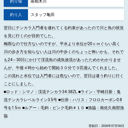
釣り場
南相木川
釣り人
スタッフ亀田
翌日にテンカラ入門者を連れてくる約束があったので川と魚の状況
を見に行くのが目的でした。
梅雨なので仕方ないのですが、平水より水位が20ｃｍぐらい高く
川の歩き方を知らない人は川の中歩くのちょっと怖いかも、それで
も24～30日にかけて渓流魚の成魚放流があったためかわかりませ
んが、午後４時から始めて開始３０分で３匹遊んでくれました。
この流れと水位では入門者には危ないので、翌日は違う釣りに行く
ことにしました。
■ロッド
：シマノ：渓流テンカラ34-38ZL
■ライン
：宇崎日新：鬼
流テンカラレベルライン3.5号
■仕掛
：ハリス：フロロカーボン0.8
号を1.5ｍ
■ルアー
：毛鉤：ピンク毛鉤＃１０
■漁協
：南佐久南部漁
協
登録日：2026年07月06日