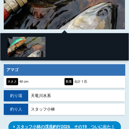
アマゴ
大きさ
40 cm
数量
合計 1 匹
釣り場
天竜川水系
釣り人
スタッフ小林
スタッフ小林の渓流釣行2026 その19 ついに出た！