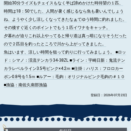
開始30分ライズもチェイスもなく半ば諦めかけた時待望の１匹、
時間は18：50でした、人間が暑く感じるなら魚も暑いんでしょう
ね、ようやく少し涼しくなってきたなぁてゆう時間に釣れました。
その後すぐ近くのポイントでもう１匹イワナをキャッチ。
夕暮れが迫りこれ以上やってると帰り道は真っ暗になりそうだった
ので２匹目を釣ったところで川から上がってきました。
魚はいます、涼しい時間を狙って釣りに行ってみましょう。
■ロッ
ド
：シマノ：渓流テンカラ34-38ZL
■ライン
：宇崎日新：鬼流テン
カラレベルライン3.5号ピンク×4.2ｍ
■仕掛
：ハリス：フロロカー
ボン0.8号を1.5ｍ
■ルアー
：毛鉤：オリジナルピンク毛鉤の＃１０
■漁協
：南佐久南部漁協
登録日：2026年07月23日