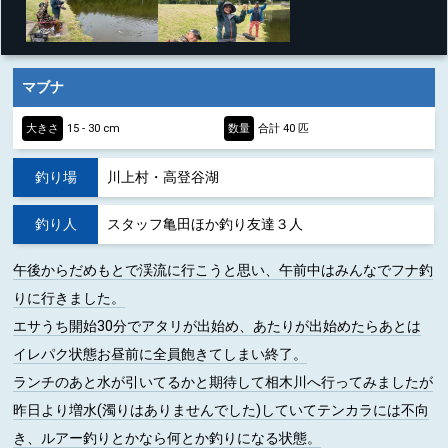
マブナ
大きさ
15 - 30 cm
数量
合計 40 匹
釣り場
川上村・高登谷湖
釣り人
スタッフ亀田ほか釣り友達３人
午後からだめもとで渓流に行こうと思い、午前中はみんなでフナ釣
りに行きました。
エサうち開始30分でアタリが出始め、あたりが出始めたらあとは
イレパク状態お昼前に全員飽きてしまい終了。
ランチのあと水が引いてるかと期待して相木川へ行ってみましたが
昨日より増水(濁りはありませんでした)していてテンカラには不向
き、ルアー釣りとかなら何とか釣りになる状態。