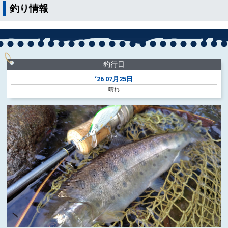
釣り情報
釣行日
‘26
07月25日
晴れ