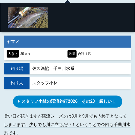
ヤマメ
大きさ
25 cm
数量
合計 1 匹
釣り場
佐久漁協 千曲川水系
釣り人
スタッフ小林
スタッフ小林の渓流釣行2026 その23 厳しい！
暑い日が続きますが渓流シーズンは8月と9月でもう終了となって
しまいます。少しでも川に立ちたい！ということで今回も千曲川水
系です。