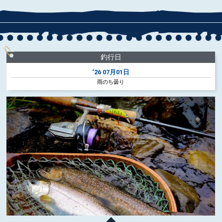
釣行日
‘26
07月01日
雨のち曇り