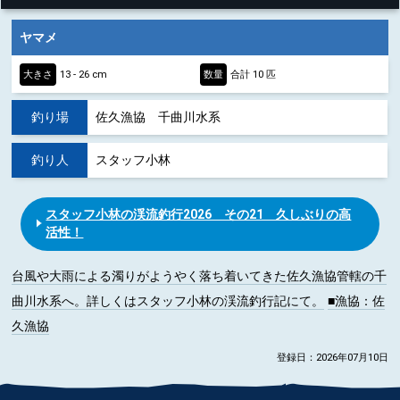
ヤマメ
大きさ
13 - 26 cm
数量
合計 10 匹
釣り場
佐久漁協 千曲川水系
釣り人
スタッフ小林
スタッフ小林の渓流釣行2026 その21 久しぶりの高
活性！
台風や大雨による濁りがようやく落ち着いてきた佐久漁協管轄の千
曲川水系へ。詳しくはスタッフ小林の渓流釣行記にて。
■漁協
：佐
久漁協
登録日：2026年07月10日