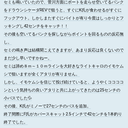
セミも鳴いていたので、菅川方面にボートを走らせ空いてるバンク
をドラウンシケーダREVで狙うと、すぐにK氏が食わせるがすぐに
フックアウト。しかしまたすぐにバイトが有り今度はしっかりとフ
ッキングし42センチをキャッチ！！
その後も空いてるバンクを探しながらポイントを回るものの反応無
し。
セミの鳴き声は結構聞こえてきますが、あまり反応は良くないので
まだ少し早いですかねー。
セミは諦め８ｍ～１０ｍラインを大好きなライトキャロのイモケム
シで狙いますが全くアタリが有りません。
しかし、イモケムシを信じて投げ続けていると、ようやくココココ
ンという気持ちの良いアタリと共に上がってきたのは25センチの
小バスでした💦
その後、K氏がミノーで27センチのバスを追加。
終了間際にF氏がカバースキャット2.5インチで42センチを1本釣り
終了でした。