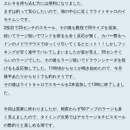
エレキを持ち込む方には便利になりました。
まずは釣って安心したいので、湖の中心に近くでライトキャロのイ
モケムシです。
2投目で25センチのスモール、その後も数投で同サイズを追加。
続いてラージ狙いでワンドを探るも全く反応が無く、カバー際をへ
ドンのメドウマウスでゆっくり引いてくるとヒット！！しかしフッ
キングが甘く途中でバレてしまいましたが姿が見え、35センチぐ
らいのラージでした。その後もラージ狙いでドラウンシケーダを投
げるも反応無しでした。11時頃からセミが鳴き始めたので、今月
後半あたりからセミでも釣れそうです。
その後はライトキャロでスモールを2本追加して13時に終了しまし
た。
今回は貧家に終わりましたが、相変わらず50アップのラージも多
く見えましたので、タイミング次第ではデカラージ＆チビスモール
の数釣りと楽しめる湖です。