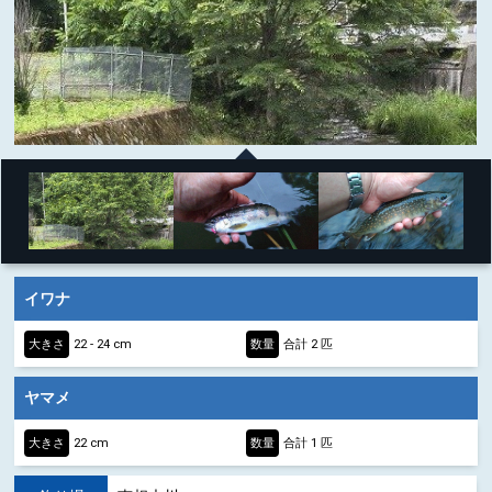
イワナ
大きさ
22 - 24 cm
数量
合計 2 匹
ヤマメ
大きさ
22 cm
数量
合計 1 匹