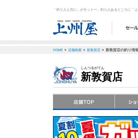
「釣り人と共に」がモットー。釣り人あるところに「上
>
>
>
新敦賀店の釣り情
HOME
店舗検索
新敦賀店
しんつるがてん
新敦賀店