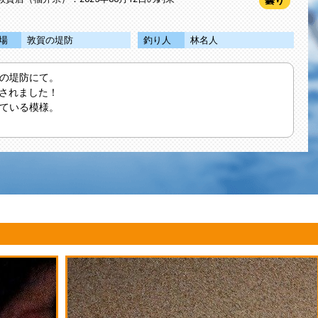
曇り
場
敦賀の堤防
釣り人
林名人
の堤防にて。
Tされました！
ている模様。