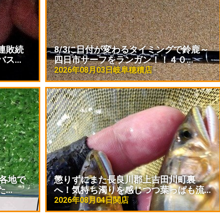
連敗続
8/3に日付が変わるタイミングで鈴鹿～
バス…
四日市サーフをランガン！！４０…
2026年08月03日
岐阜穂積店
後各地で
懲りずにまた長良川郡上吉田川町裏
た…
へ！気持ち濁りを感じつつ葉っぱも流…
2026年08月04日
関店