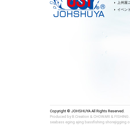
上州屋
イベン
Copyright © JOHSHUYA All Rights Reserved.
Produced by
B.Creation
&
CHOWARI
&
FISHING
seabass
eging
ajing
bassfishing
shorejigging
o