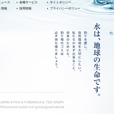
ニュース
各種サービス
サイトポリシー
ト情報
採用情報
プライバシーポリシー
 JAPAN
&
FISH
&
FUNEMAGA
&
TIDE GRAPH
ffshore
knot
tackle
rod
spinningreel
baitreel