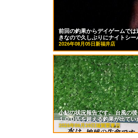
前回の釣果からデイゲームでは
きなので久しぶりにナイトシー
2026年08月05日
新福井店
小鮎の状況報告です。 台風の
１００匹を超える釣果が出てい
2026年06月20日
滋賀栗東店