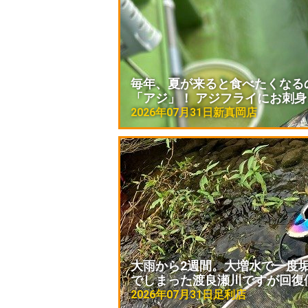
毎年、夏が来ると食べたくなる
「アジ」！ アジフライにお刺身
2026年07月31日
新真岡店
大雨から2週間。大増水で一度
でしまった渡良瀬川ですが回復
2026年07月31日
足利店