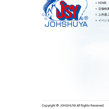
HOME
店舗検
上州屋
イベン
Copyright © JOHSHUYA All Rights Reserved.