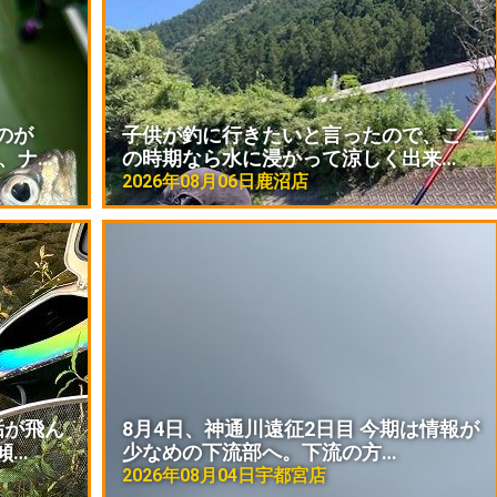
のが
子供が釣に行きたいと言ったので、こ
、ナ…
の時期なら水に浸かって涼しく出来…
2026年08月06日
鹿沼店
垢が飛ん
8月4日、神通川遠征2日目 今期は情報が
傾…
少なめの下流部へ。下流の方…
2026年08月04日
宇都宮店