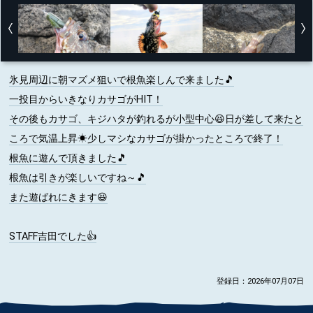
氷見周辺に朝マズメ狙いで根魚楽しんで来ました🎵
一投目からいきなりカサゴがHIT！
その後もカサゴ、キジハタが釣れるが小型中心😆日が差して来たと
ころで気温上昇☀少しマシなカサゴが掛かったところで終了！
根魚に遊んで頂きました🎵
根魚は引きが楽しいですね～🎵
また遊ばれにきます😆
STAFF吉田でした👍
登録日：2026年07月07日