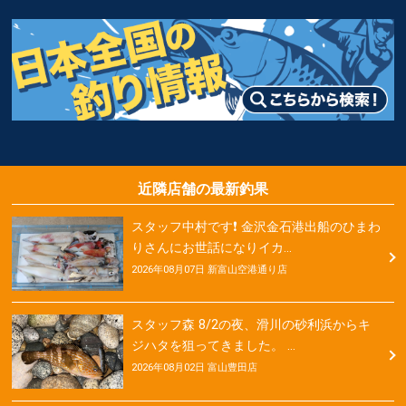
近隣店舗の最新釣果
スタッフ中村です❗ 金沢金石港出船のひまわ
りさんにお世話になりイカ…
2026年08月07日 新富山空港通り店
スタッフ森 8/2の夜、滑川の砂利浜からキ
ジハタを狙ってきました。 …
2026年08月02日 富山豊田店