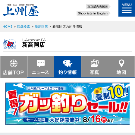
HOME
>
店舗検索
>
新高岡店
>
新高岡店の釣り情報
しんたかおかてん
新高岡店