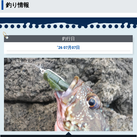
釣り情報
釣行日
‘26
07月07日