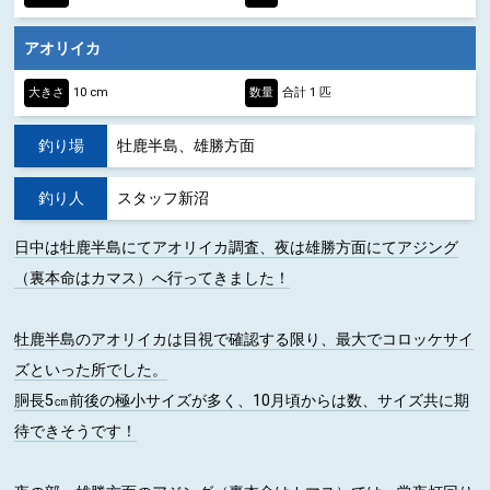
アオリイカ
大きさ
10 cm
数量
合計 1 匹
釣り場
牡鹿半島、雄勝方面
釣り人
スタッフ新沼
日中は牡鹿半島にてアオリイカ調査、夜は雄勝方面にてアジング
（裏本命はカマス）へ行ってきました！
牡鹿半島のアオリイカは目視で確認する限り、最大でコロッケサイ
ズといった所でした。
胴長5㎝前後の極小サイズが多く、10月頃からは数、サイズ共に期
待できそうです！