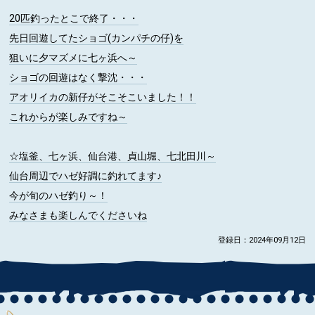
20匹釣ったとこで終了・・・
先日回遊してたショゴ(カンパチの仔)を
狙いに夕マズメに七ヶ浜へ～
ショゴの回遊はなく撃沈・・・
アオリイカの新仔がそこそこいました！！
これからが楽しみですね～
☆塩釜、七ヶ浜、仙台港、貞山堀、七北田川～
仙台周辺でハゼ好調に釣れてます♪
今が旬のハゼ釣り～！
みなさまも楽しんでくださいね
登録日：2024年09月12日