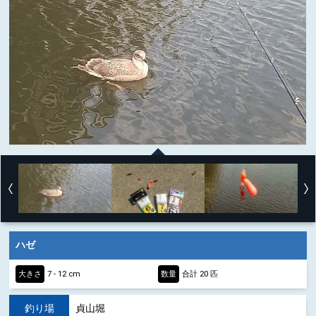
ハゼ
大きさ
7 - 12 cm
数量
合計 20 匹
釣り場
貞山堀