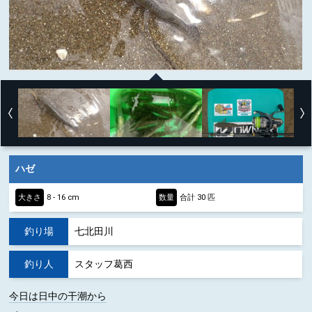
ハゼ
大きさ
8 - 16 cm
数量
合計 30 匹
釣り場
七北田川
釣り人
スタッフ葛西
今日は日中の干潮から