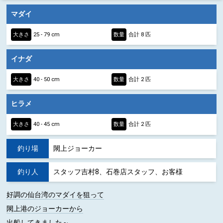
マダイ
大きさ
25 - 79 cm
数量
合計 8 匹
イナダ
大きさ
40 - 50 cm
数量
合計 2 匹
ヒラメ
大きさ
40 - 45 cm
数量
合計 2 匹
釣り場
閖上ジョーカー
釣り人
スタッフ吉村8、石巻店スタッフ、お客様
好調の仙台湾のマダイを狙って
閖上港のジョーカーから
出船してきました～