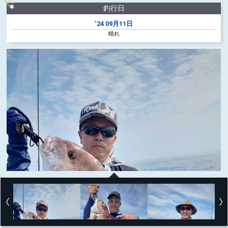
釣行日
‘24
09月11日
晴れ