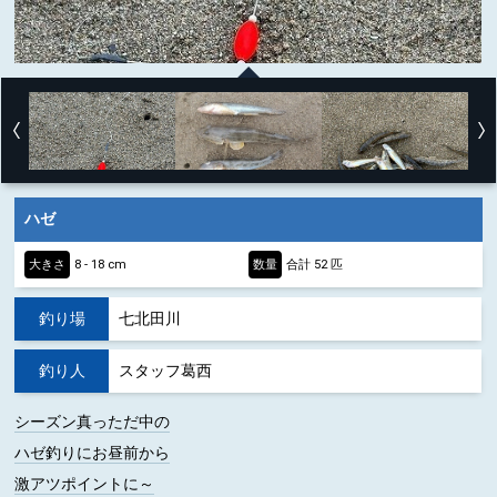
ハゼ
大きさ
8 - 18 cm
数量
合計 52 匹
釣り場
七北田川
釣り人
スタッフ葛西
シーズン真っただ中の
ハゼ釣りにお昼前から
激アツポイントに～