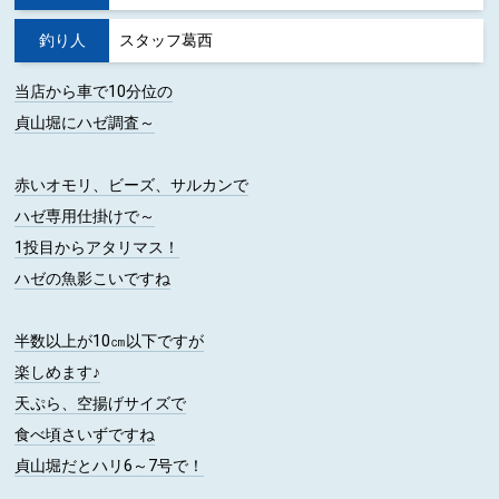
釣り人
スタッフ葛西
当店から車で10分位の
貞山堀にハゼ調査～
赤いオモリ、ビーズ、サルカンで
ハゼ専用仕掛けで～
1投目からアタリマス！
ハゼの魚影こいですね
半数以上が10㎝以下ですが
楽しめます♪
天ぷら、空揚げサイズで
食べ頃さいずですね
貞山堀だとハリ6～7号で！