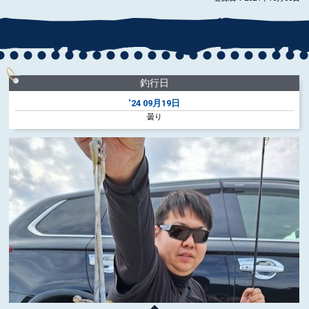
釣行日
‘24
09月19日
曇り