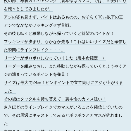
夜の部、雄勝方面のアジング（裏本命はカマス）では、常夜灯回り
を転々としてみましたが、
アジの姿も見えず、バイトはあるものの、おそらく10㎝以下の豆
アジでなかなかフッキングせず苦戦。
その後も転々と移動しながら探っていくと待望のバイトが！
フッキングが決まり、なかなか走る！これはいいサイズだと確信し
た瞬間にラインブレイク・・・。
リーダーがボロボロになっていました（裏本命確定！）
リーダーを組みなおし、また移動しながら探っていくとようやくア
ジの溜まっているポイントを発見！
サイズは最大で24㎝！ピンポイントで立て続けにアジが上がりま
した！
その後はタックルを持ち替えて、裏本命のカマス狙い！
さきほどのラインブレイクでカマスがいることを確信していたの
で、その周辺にキャストしてみるとポツポツとカマスが釣れまし
た！