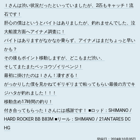
Ｉさんは渋い状況だったといっていましたが、2匹もキャッチ！流
石です！
肝心の僕はというとバイトはありましたが、釣れませんでした、泣
大船渡方面へアイナメ調査に！
バイトはありますがなかなか乗らず、アイナメはまだちょっと早い
かも？
その後もポイント移動しますが、どこもまだ渋い、
そしてまたまたベッコウゾイリベンジ！
最初に掛けたのはＩさん！凄すぎる！
がっかりした僕を見かねてギリギリまで粘ってもらい最後の方でキ
ジハタが釣れました！！！
移動含め17時間の釣り！
付き合ってもらったＩさんには感謝です！
■ロッド
：SHIMANO /
HARD ROCKER BB B83M
■リール
：SHIMANO / 21ANTARES DC
HG
登録日：2024年10月05日