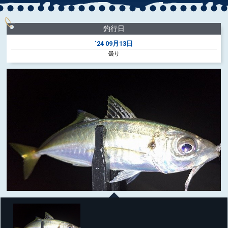
釣行日
‘24
09月13日
曇り