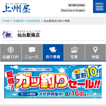
HOME
>
店舗検索
>
仙台新港店
>
仙台新港店の釣り情報
せんだいしんこうてん
仙台新港店