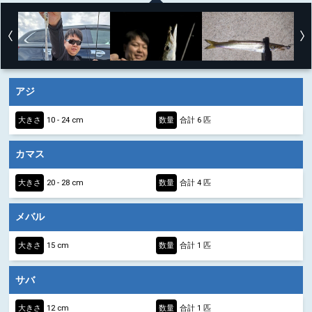
アジ
大きさ
10 - 24 cm
数量
合計 6 匹
カマス
大きさ
20 - 28 cm
数量
合計 4 匹
メバル
大きさ
15 cm
数量
合計 1 匹
サバ
大きさ
12 cm
数量
合計 1 匹