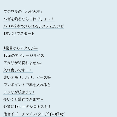
フジワラの「ハゼ天秤」
ハゼを釣るならこれでしょ～！
ハリを2本つけられるシステムだけど
1本バリでスタート
1投目からアタリが～
10㎝のアベレージサイズ
アタリが途切れません♪
入れ食いですー！
赤いオモリ、ハリ、ビーズ等
ワンポイントで赤を入れると
アタリが続きます♪
今いくと爆釣できます～
外道に18ｃｍのシロギスも！
他セイゴ、チンチン(クロダイの仔)が