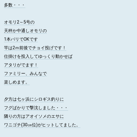
多数・・・
オモリ2～5号の
天秤か中通しオモリの
1本バリでOKです
竿は2ｍ前後でチョイ投げです！
仕掛けを投入してゆっくり動かせば
アタリがでます！
ファミリー、みんなで
楽しめます。
夕方は七ヶ浜にシロギス釣りに
フグばかりで撃沈しました・・・
隣りの方はアオイソメのエサに
ワニゴチ(30㎝位)がヒットしてました。